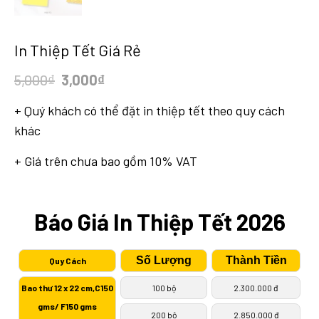
In Thiệp Tết Giá Rẻ
Original
Current
5,000
₫
3,000
₫
price
price
+ Quý khách có thể đặt in thiệp tết theo quy cách
was:
is:
khác
5,000₫.
3,000₫.
+ Giá trên chưa bao gồm 10% VAT
Báo Giá In Thiệp Tết 2026
Số Lượng
Thành Tiền
Quy Cách
Bao thư 12 x 22 cm,C150
100 bộ
2.300.000 đ
gms/ F150 gms
200 bộ
2.850.000 đ