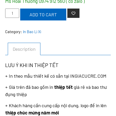
Ms Hoài Thương
0974 912 560
( có zalo )
In
ADD TO CART
Thiệp
Tết
Category:
In Bao Lì Xì
Giá
Rẻ
quantity
Description
LƯU Ý KHI IN THIỆP TẾT
+ In theo mẫu thiết kế có sẵn tại INGIACUCRE.COM
+ Giá trên đã bao gồm in
thiệp tết
giá rẻ và bao thư
đựng thiệp
+ Khách hàng cần cung cấp nội dung, logo để in lên
thiệp chúc mừng năm mới