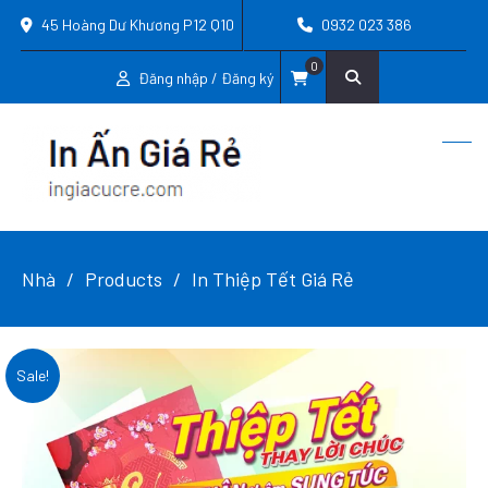
45 Hoàng Dư Khương P12 Q10
0932 023 386
0
Đăng nhập / Đăng ký
Nhà
Products
In Thiệp Tết Giá Rẻ
Sale!