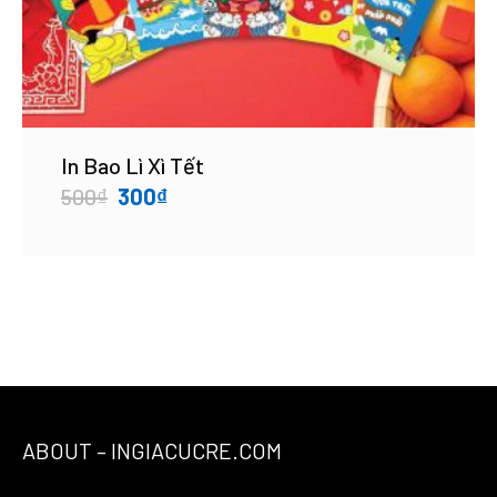
In Bao Lì Xì Tết
Original
Current
500
₫
300
₫
price
price
was:
is:
500₫.
300₫.
ABOUT – INGIACUCRE.COM