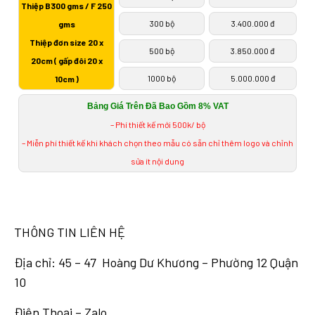
Thiệp B300 gms / F 250
300 bộ
3.400.000 đ
gms
Thiệp đơn size 20 x
500 bộ
3.850.000 đ
20cm ( gấp đôi 20 x
1000 bộ
5.000.000 đ
10cm )
Bảng Giá Trên Đã Bao Gồm 8% VAT
– Phí thiết kế mới 500k/ bộ
– Miễn phí thiết kế khi khách chọn theo mẫu có sẵn chỉ thêm logo và chỉnh
sửa ít nội dung
THÔNG TIN LIÊN HỆ
Địa chỉ: 45 – 47 Hoàng Dư Khương – Phường 12 Quận
10
Điện Thoại – Zalo