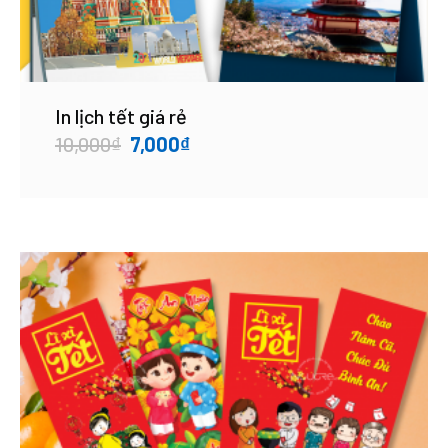
In lịch tết giá rẻ
Original
Current
10,000
₫
7,000
₫
price
price
was:
is:
10,000₫.
7,000₫.