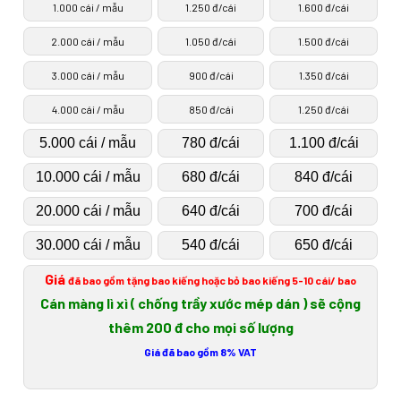
1.000 cái / mẫu
1.250 đ/cái
1.600 đ/cái
2.000 cái / mẫu
1.050 đ/cái
1.500 đ/cái
3.000 cái / mẫu
900 đ/cái
1.350 đ/cái
4.000 cái / mẫu
850 đ/cái
1.250 đ/cái
5.000 cái / mẫu
780 đ/cái
1.100 đ/cái
10.000 cái / mẫu
680 đ/cái
840 đ/cái
20.000 cái / mẫu
640 đ/cái
700 đ/cái
30.000 cái / mẫu
540 đ/cái
650 đ/cái
Giá
đã bao gồm tặng bao kiếng hoặc bỏ bao kiếng 5-10 cái/ bao
Cán màng lì xì ( chống trầy xước mép dán ) sẽ cộng
thêm 200 đ cho mọi số lượng
Giá đã bao gồm 8% VAT