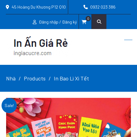
45 Hoàng Dư Khương P12 Q10
0932 023 386
0
Đăng nhập / Đăng ký
Nhà
Products
In Bao Lì Xì Tết
Sale!