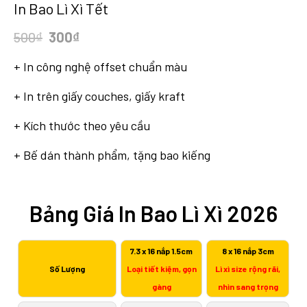
In Bao Lì Xì Tết
Original
Current
500
₫
300
₫
price
price
+ In công nghệ offset chuẩn màu
was:
is:
500₫.
300₫.
+ In trên giấy couches, giấy kraft
+ Kích thước theo yêu cầu
+ Bế dán thành phẩm, tặng bao kiếng
Bảng Giá In Bao Lì Xì 2026
7.3 x 16 nắp 1.5cm
8 x 16 nắp 3cm
Số Lượng
Loại tiết kiệm, gọn
Lì xì size rộng rãi,
gàng
nhìn sang trọng