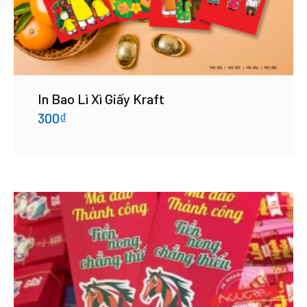
In Bao Lì Xì Giấy Kraft
300
₫