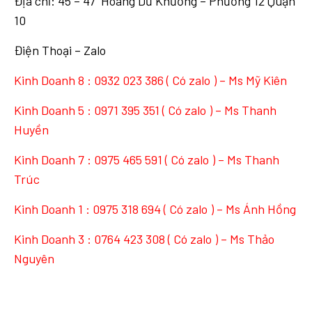
Địa chỉ: 45 – 47 Hoàng Dư Khương – Phường 12 Quận
10
Điện Thoại – Zalo
Kinh Doanh 8 :
0932 023 386
( Có zalo ) – Ms Mỹ Kiên
Kinh Doanh 5 :
0971 395 351
( Có zalo ) – Ms Thanh
Huyền
Kinh Doanh 7 :
0975 465 591
( Có zalo ) – Ms Thanh
Trúc
Kinh Doanh 1 :
0975 318 694
( Có zalo ) – Ms Ánh Hồng
Kinh Doanh 3 :
0764 423 308
( Có zalo ) – Ms Thảo
Nguyên