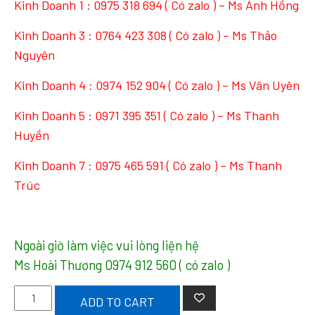
Kinh Doanh 1 :
0975 318 694
( Có zalo ) – Ms Ánh Hồng
Kinh Doanh 3 :
0764 423 308
( Có zalo ) – Ms Thảo
Nguyên
Kinh Doanh 4 :
0974 152 904
( Có zalo ) – Ms Vân Uyên
Kinh Doanh 5 :
0971 395 351
( Có zalo ) – Ms Thanh
Huyền
Kinh Doanh 7 :
0975 465 591
( Có zalo ) – Ms Thanh
Trúc
Ngoài giờ làm việc vui lòng liện hệ
Ms Hoài Thương
0974 912 560
( có zalo )
In
ADD TO CART
Bao