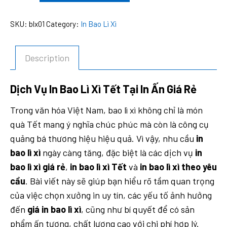
Lì
SKU:
blx01
Category:
In Bao Lì Xì
Xì
Tết
quantity
Description
Dịch Vụ In Bao Lì Xì Tết Tại In Ấn Giá Rẻ
Trong văn hóa Việt Nam, bao lì xì không chỉ là món
quà Tết mang ý nghĩa chúc phúc mà còn là công cụ
quảng bá thương hiệu hiệu quả. Vì vậy, nhu cầu
in
bao lì xì
ngày càng tăng, đặc biệt là các dịch vụ
in
bao lì xì giá rẻ
,
in bao lì xì Tết
và
in bao lì xì theo yêu
cầu
. Bài viết này sẽ giúp bạn hiểu rõ tầm quan trọng
của việc chọn xưởng in uy tín, các yếu tố ảnh hưởng
đến
giá in bao lì xì
, cũng như bí quyết để có sản
phẩm ấn tượng, chất lượng cao với chi phí hợp lý.