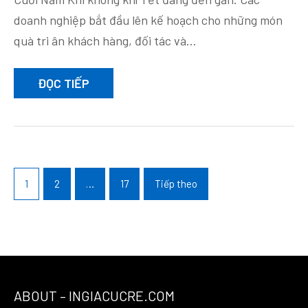
doanh nghiệp bắt đầu lên kế hoạch cho những món
quà tri ân khách hàng, đối tác và…
ĐỌC TIẾP
Phân
trang
1
2
…
17
Tiếp theo
bài
viết
ABOUT – INGIACUCRE.COM