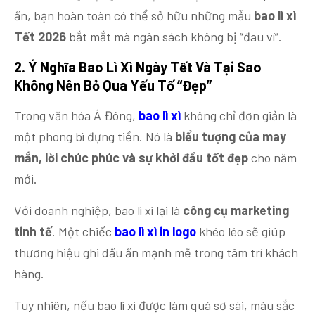
ấn, bạn hoàn toàn có thể sở hữu những mẫu
bao lì xì
Tết 2026
bắt mắt mà ngân sách không bị “đau ví”.
2. Ý
Nghĩa Bao Lì Xì Ngày Tết
Và Tại Sao
Không Nên Bỏ Qua Yếu Tố “Đẹp”
Trong văn hóa Á Đông,
bao lì xì
không chỉ đơn giản là
một phong bì đựng tiền. Nó là
biểu tượng của may
mắn, lời chúc phúc và sự khởi đầu tốt đẹp
cho năm
mới.
Với doanh nghiệp, bao lì xì lại là
công cụ marketing
tinh tế
. Một chiếc
bao lì xì in logo
khéo léo sẽ giúp
thương hiệu ghi dấu ấn mạnh mẽ trong tâm trí khách
hàng.
Tuy nhiên, nếu bao lì xì được làm quá sơ sài, màu sắc