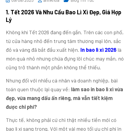
09/08/2025
anhkhoa
Blog Tin Tức
1. Tết
2026 Và Nhu Cầu Bao Lì Xì Đẹp, Giá Hợp
Lý
Không khí Tết 2026 đang đến gần. Trên các con phố,
từ cửa hàng nhỏ đến trung tâm thương mại lớn, sắc
đỏ và vàng đã bắt đầu xuất hiện.
In bao lì xì 2026
là
món quà nhỏ nhưng chứa đựng lời chúc may mắn, nó
cũng trở thành một phần không thể thiếu.
Nhưng đối với nhiều cá nhân và doanh nghiệp, bài
toán quen thuộc lại quay về:
làm sao in bao lì xì vừa
đẹp, vừa mang dấu ấn riêng, mà vẫn tiết kiệm
được chi phí?
Thực tế, không phải cứ chi thật nhiều tiền mới có
bao lì xì sang trọng. Với một vài mẹo tối ưu chi phí in