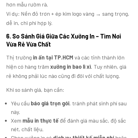
hơn mẫu rườm rà.
Ví dụ: Nền đỏ trơn + ép kim logo vàng → sang trọng,
dễ in, chi phí hợp lý.
6. So
Sánh Giá Giữa Các Xưởng In – Tìm
Nơi
Vừa Rẻ Vừa Chất
Thị trường
in ấn tại TP.HCM
và các tỉnh thành lớn
hiện có hàng trăm
xưởng in bao lì xì
. Tuy nhiên, giá
rẻ không phải lúc nào cũng đi đôi với chất lượng.
Khi so sánh giá, bạn cần:
Yêu cầu
báo giá trọn gói
, tránh phát sinh phí sau
này.
Xem
mẫu in thực tế
để đánh giá màu sắc, độ sắc
nét, chất liệu.
Chọn xưởng in có
dịch vụ thiết kế miễn phí
hoặc