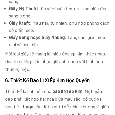
sáng.
Giấy Mỹ Thuật
: Có vân hoặc texture, tạo hiệu ứng
sang trọng.
Giấy Kraft
: Màu nâu tự nhiên, phù hợp phong cách
cổ điển, eco.
Giấy Bóng hoặc Giấy Nhung
: Tăng cảm giác mềm
mại và cao cấp.
Mỗi loại giấy sẽ mang lại hiệu ứng ép kim khác nhau.
Doanh nghiệp cần chọn giấy phù hợp với hình ảnh
thương hiệu.
6. Thiết Kế Bao Lì Xì Ép Kim Độc Quyền
Thiết kế là linh hồn của
bao lì xì ép kim
. Một mẫu
đẹp phải kết hợp hài hòa giữa màu sắc, bố cục và
họa tiết.
Logo
cần đặt ở vị trí dễ nhìn, thường là giữa
hoặc góc trên. Màu sắc chủ đạo nên đồng bộ với bộ