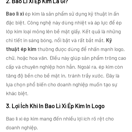
2. Bao Lì Xì Ép Kim Là Gì?
Bao lì xì
ép kim là sản phẩm sử dụng kỹ thuật in ấn
đặc biệt. Công nghệ này dùng nhiệt và áp lực để ép
lớp kim loại mỏng lên bề mặt giấy. Kết quả là những
chi tiết in sáng bóng, nổi bật và rất bắt mắt.
Kỹ
thuật ép kim
thường được dùng để nhấn mạnh logo,
chữ, hoặc hoa văn. Điều này giúp sản phẩm trông cao
cấp và chuyên nghiệp hơn hẳn. Ngoài ra, ép kim còn
tăng độ bền cho bề mặt in, tránh trầy xước. Đây là
lựa chọn phổ biến cho doanh nghiệp muốn tạo sự
khác biệt.
3. Lợi Ích Khi In Bao Lì Xì Ép Kim In Logo
Bao lì xì ép kim mang đến nhiều lợi ích rõ rệt cho
doanh nghiệp.