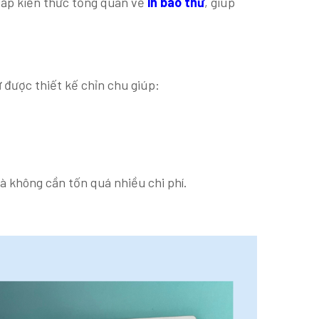
cấp kiến thức tổng quan về
in bao thư
, giúp
ư
được thiết kế chỉn chu giúp:
 không cần tốn quá nhiều chi phí.