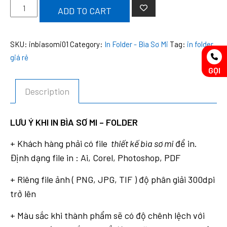
In
ADD TO CART
Bìa
Sơ
SKU:
inbiasomi01
Category:
In Folder - Bìa Sơ Mi
Tag:
in folder
Mi
giá rẻ
-
GỌI
Folder
quantity
Description
LƯU Ý KHI IN BÌA SƠ MI – FOLDER
+ Khách hàng phải có file
thiết kế bìa sơ mi
để in.
Định dạng file in : Ai, Corel, Photoshop, PDF
+ Riêng file ảnh ( PNG, JPG, TIF ) độ phân giải 300dpi
trở lên
+ Màu sắc khi thành phẩm sẽ có độ chênh lệch với