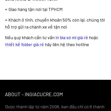
+ Giao hàng tận nơi tại TPHCM
+ Khách ở tỉnh, chuyển khoản 50% còn lại, chúng tôi
hỗ trợ gửi ra chành xe về tận nơi
Nếu quý khách cần tư vấn
in bìa sơ mi giá rẻ
hoặc
thiết kế folder giá rẻ
hãy liên hệ theo hotline
ABOUT – INGIACUCRE.COM
Được thành lập từ năm 2008, ban đầu chỉ có 6 thành