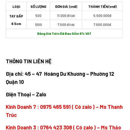
LOẠI
SỐ LƯỢNG
ĐƠN GIÁ (vnđ)
THÀNH TIỀN (vnđ)
500
11.000 đ/cái
5.500.000đ
TAY GẤP
6.5cm
1000
7.500 đ/cái
7.500.000đ
Bảng Giá Trên Đã Bao Gồm 8% VAT
THÔNG TIN LIÊN HỆ
Địa chỉ: 45 – 47 Hoàng Dư Khương – Phường 12
Quận 10
Điện Thoại – Zalo
Kinh Doanh 7 :
0975 465 591
( Có zalo ) – Ms Thanh
Trúc
Kinh Doanh 3 :
0764 423 308
( Có zalo ) – Ms Thảo