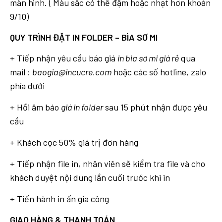
màn hình. ( Màu sắc có thể đậm hoặc nhạt hơn khoản
9/10)
QUY TRÌNH ĐẶT IN FOLDER – BÌA SƠ MI
+ Tiếp nhận yêu cầu báo giá
in bìa sơ mi giá rẻ
qua
mail :
baogia@incucre.com
hoặc các số hotline, zalo
phía dưới
+ Hồi âm báo
giá in folder
sau 15 phút nhận được yêu
cầu
+ Khách cọc 50% giá trị đơn hàng
+ Tiếp nhận file in, nhân viên sẽ kiểm tra file và cho
khách duyệt nội dung lần cuối trước khi in
+ Tiến hành in ấn gia công
GIAO HÀNG & THANH TOÁN