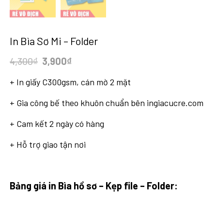
In Bìa Sơ Mi – Folder
Original
Current
4,300
₫
3,900
₫
price
price
+ In giấy C300gsm, cán mờ 2 mặt
was:
is:
4,300₫.
3,900₫.
+ Gia công bế theo khuôn chuẩn bên ingiacucre.com
+ Cam kết 2 ngày có hàng
+ Hỗ trợ giao tận nơi
Bảng giá in Bìa hồ sơ – Kẹp file – Folder: