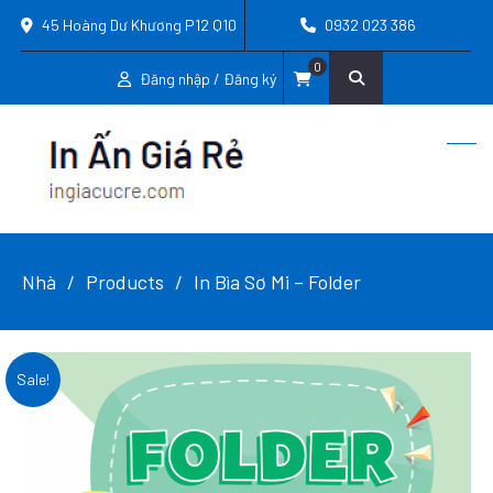
45 Hoàng Dư Khương P12 Q10
0932 023 386
0
Đăng nhập / Đăng ký
Nhà
Products
In Bìa Sơ Mi – Folder
Sale!