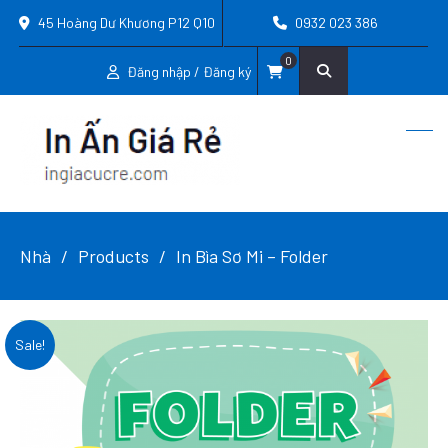
45 Hoàng Dư Khương P12 Q10
0932 023 386
0
Đăng nhập / Đăng ký
Nhà
Products
In Bìa Sơ Mi – Folder
Sale!