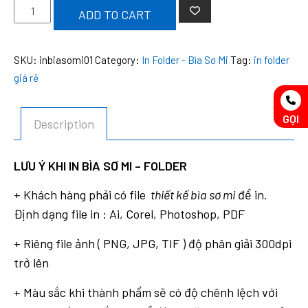
In
ADD TO CART
Bìa
Sơ
SKU:
inbiasomi01
Category:
In Folder - Bìa Sơ Mi
Tag:
in folder
Mi
giá rẻ
-
Folder
quantity
GỌI
Description
LƯU Ý KHI IN BÌA SƠ MI – FOLDER
+ Khách hàng phải có file
thiết kế bìa sơ mi
để in.
Định dạng file in : Ai, Corel, Photoshop, PDF
+ Riêng file ảnh ( PNG, JPG, TIF ) độ phân giải 300dpi
trở lên
+ Màu sắc khi thành phẩm sẽ có độ chênh lệch với