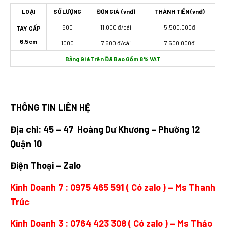
LOẠI
SỐ LƯỢNG
ĐƠN GIÁ (vnđ)
THÀNH TIỀN (vnđ)
500
11.000 đ/cái
5.500.000đ
TAY GẤP
6.5cm
1000
7.500 đ/cái
7.500.000đ
Bảng Giá Trên Đã Bao Gồm 8% VAT
THÔNG TIN LIÊN HỆ
Địa chỉ: 45 – 47 Hoàng Dư Khương – Phường 12
Quận 10
Điện Thoại – Zalo
Kinh Doanh 7 :
0975 465 591
( Có zalo ) – Ms Thanh
Trúc
Kinh Doanh 3 :
0764 423 308
( Có zalo ) – Ms Thảo