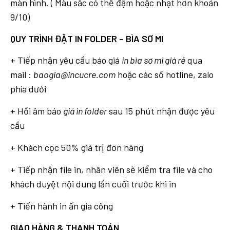
màn hình. ( Màu sắc có thể đậm hoặc nhạt hơn khoản
9/10)
QUY TRÌNH ĐẶT IN FOLDER – BÌA SƠ MI
+ Tiếp nhận yêu cầu báo giá
in bìa sơ mi giá rẻ
qua
mail :
baogia@incucre.com
hoặc các số hotline, zalo
phía dưới
+ Hồi âm báo
giá in folder
sau 15 phút nhận được yêu
cầu
+ Khách cọc 50% giá trị đơn hàng
+ Tiếp nhận file in, nhân viên sẽ kiểm tra file và cho
khách duyệt nội dung lần cuối trước khi in
+ Tiến hành in ấn gia công
GIAO HÀNG & THANH TOÁN