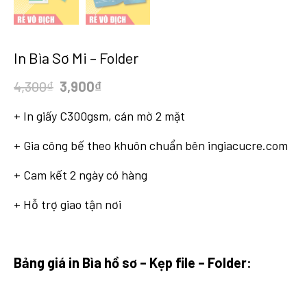
In Bìa Sơ Mi – Folder
Original
Current
4,300
₫
3,900
₫
price
price
+ In giấy C300gsm, cán mờ 2 mặt
was:
is:
4,300₫.
3,900₫.
+ Gia công bế theo khuôn chuẩn bên ingiacucre.com
+ Cam kết 2 ngày có hàng
+ Hỗ trợ giao tận nơi
Bảng giá in Bìa hồ sơ – Kẹp file – Folder: