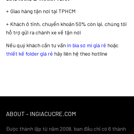
+ Giao hàng tận nơi tại TPHCM
+ Khách ở tỉnh, chuyển khoản 50% còn lại, chúng tôi
hỗ trợ gửi ra chành xe về tận nơi
Nếu quý khách cần tư vấn
in bìa sơ mi giá rẻ
hoặc
thiết kế folder giá rẻ
hãy liên hệ theo hotline
ABOUT – INGIACUCRE.COM
Được thành lập từ năm 2008, ban đầu chỉ có 6 thành