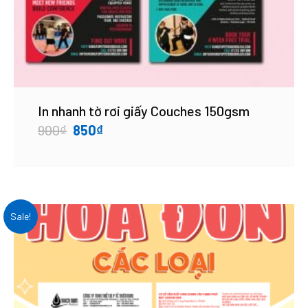
In nhanh tờ rơi giấy Couches 150gsm
Original
Current
900
₫
850
₫
price
price
was:
is:
900₫.
850₫.
Sale!