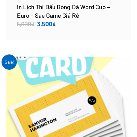
In Lịch Thi Đấu Bóng Đá Word Cup –
Euro – Sae Game Giá Rẻ
Original
Current
5,000
₫
3,500
₫
price
price
was:
is:
5,000₫.
3,500₫.
Sale!