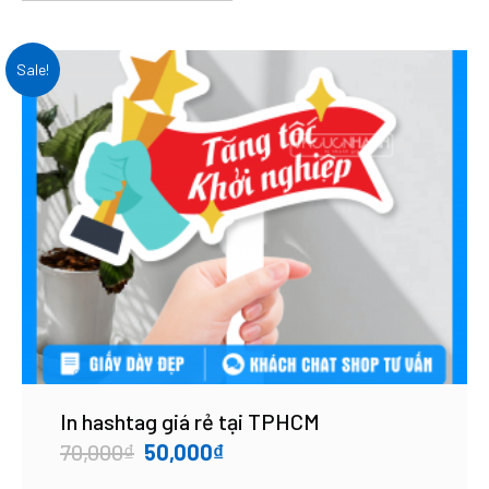
Sale!
In hashtag giá rẻ tại TPHCM
Original
Current
70,000
₫
50,000
₫
price
price