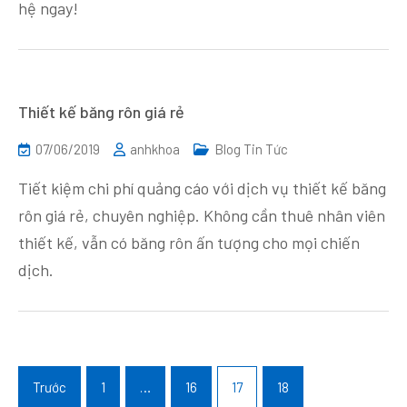
hệ ngay!
Thiết kế băng rôn giá rẻ
07/06/2019
anhkhoa
Blog Tin Tức
Tiết kiệm chi phí quảng cáo với dịch vụ thiết kế băng
rôn giá rẻ, chuyên nghiệp. Không cần thuê nhân viên
thiết kế, vẫn có băng rôn ấn tượng cho mọi chiến
dịch.
Phân
trang
Trước
1
…
16
17
18
bài