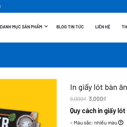
6
DANH MỤC SẢN PHẨM
BLOG TIN TỨC
LIÊN HỆ
TH
In giấy lót bàn ăn
Original
Current
8,000
₫
3,000
₫
price
price
Quy cách in giấy lót
was:
is:
8,000₫.
3,000₫.
– Màu sắc: nhiều màu