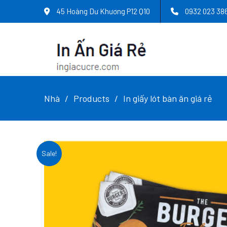
45 Hoàng Dư Khương P12 Q10
0932 023 38
Nhà
Products
In giấy lót bàn ăn giá rẻ
Sale!