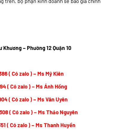
ng trên, bộ phận kinh doanh sẽ báo giá chính
Dư Khương – Phường 12 Quận 10
386
( Có zalo ) – Ms Mỹ Kiên
694
( Có zalo ) – Ms Ánh Hồng
904
( Có zalo ) – Ms Vân Uyên
308
( Có zalo ) – Ms Thảo Nguyên
351
( Có zalo ) – Ms Thanh Huyền