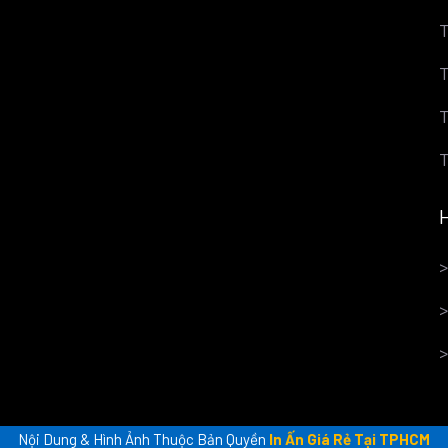
T
T
T
T
Nội Dung & Hình Ảnh Thuộc Bản Quyền
In Ấn Giá Rẻ Tại TPHCM