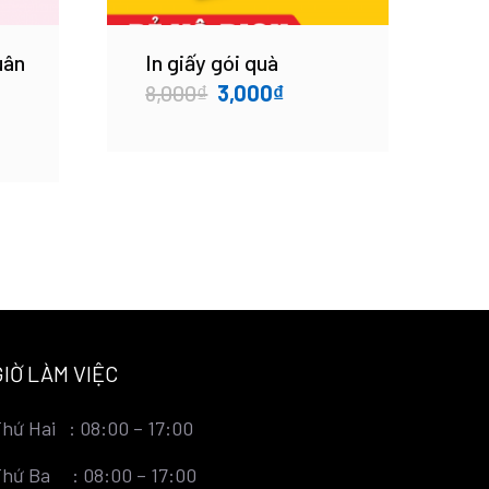
uân
In giấy gói quà
Original
Current
8,000
₫
3,000
₫
price
price
was:
is:
8,000₫.
3,000₫.
GIỜ LÀM VIỆC
hứ Hai : 08:00 – 17:00
hứ Ba : 08:00 – 17:00