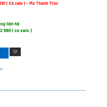
591
( Có zalo ) – Ms Thanh Trúc
òng liện hệ
12 560
( có zalo )
eo