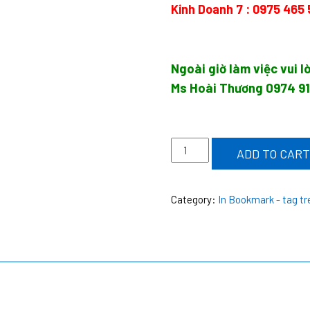
Kinh Doanh 7 :
0975 465 
Ngoài giờ làm việc vui l
Ms Hoài Thương
0974 9
In
ADD TO CART
giấy
lót
Category:
In Bookmark - tag tr
bàn
ăn
giá
rẻ
quantity